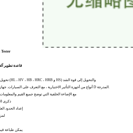
 Tester
قاعدة تطوير آلة
● تحويل مقاييس الصلابة المشتركة (HL ، HV ، HB ، HRC ، HRB و HS) والتحويل إلى قوة الشد
● 7 أنواع من أجهزة التأثير الاختيارية ، مع التعرف على السيارات. جهاز التأثير القياسي العالمي D المدرجة.
● لمس شاشة Scree مع الإضاءة الخلفية التي توضح جميع القيم والمعلوم
● ذكرى 48-350 مجموعة من البيانات
● إعداد الحدود ال
● واجهة
● يمكن طباعة قيم