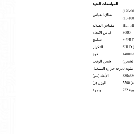
المواصفات الفنية
(170-96
نطاق القياس
(13-10
HL ، H
مقياس الصلابة
360O
قياس الاتجاه
تسامح
التكرار
1400m
قوة
الشحن)
شحن الوقت
درجة حرارة التشغيل
330x33
الأبعاد (مم)
الوزن (ز)
ية 232
واجهة