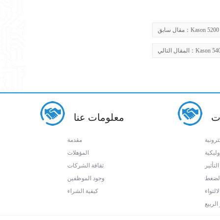
Kason 520
مقال سابق：
Kason 54
المقال التالي：
ت
معلومات عنا
ترونية
مقدمة
وليكية
المؤهلات
التأثير
ثقافة الشركات
 الضغط
وجود الموظفين
لالتواء
كيفية الشراء
 الربيع