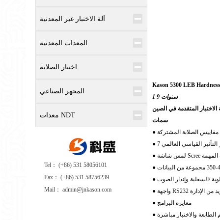
آلة الاختبار غير المعدنية
المعدات المعدنية
اختبار الصلابة
Kason 5300 LEB
Hardness
المجهر الصناعي
1 9 سنوات
 الاختبار المتقدمة في الصين
معدات NDT
سمات
ات المهمة
Tel： (+86) 531 58056101
Fax： (+86) 531 58756239
علوية /السفلية وإنذار الصوت
Mail： admin@jnkason.com
 RS232 لمزيد من الإدارة
● معايرة البرامج
 الطابعة والاختبار مباشرة