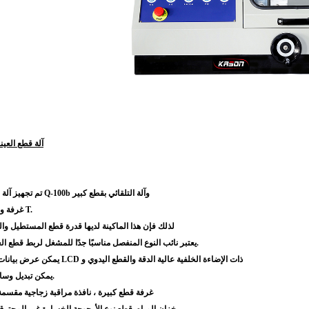
Q-100b آلة قطع ال
تم تجهيز آلة قطع العينات المعدنية اليدوية Q-100b وآلة التلقائي بقطع كبير
غرفة وطاولة عمل على شكل حرف T.
لذلك فإن هذا الماكينة لديها قدرة قطع المستطيل والع
يعتبر نائب النوع المنفصل مناسبًا جدًا للمشغل لربط قطع العمل غير المتجانسة المختلفة.
يمكن عرض بيانات القطع المختلفة على شاشة LCD ذات الإضاءة الخلفية عالية الدقة والقطع اليدوي و
يمكن تبديل وسائل القطع التلقائية في الإرادة.
غرفة قطع كبيرة ، نافذة مراقبة زجاجية مقسمة ومج