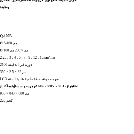
خزان المياه. قطع نوع الأرجوحة الخسارة غير المحترق يعني أن تحسن جودة القطع.
وظيفة 
Q-100B
Ø 5-100 مم
Ø 100 مم × 200 مم
2.25 ، 3 ، 4 ، 5 ، 7 ، 9 ، 12 ، 15mm/min
2100 دورة في الدقيقة
350 × 2.5 × 32 مم
LCD مع مصفوفة نقطة خلفية عالية الدقة
، 3kw
Ables ، 380V ، 50 هرتز
ر
هري
ص
هاسس
ث
إيث
و
ملكنا
ج
935 × 843 × 600 مم
220 كجم