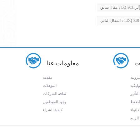
وآلي
مقال سابق：
المقال التالي：
ت
معلومات عنا
ترونية
مقدمة
وليكية
المؤهلات
التأثير
ثقافة الشركات
 الضغط
وجود الموظفين
لالتواء
كيفية الشراء
 الربيع